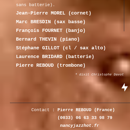
sans batterie).
Jean-Pierre MOREL (cornet)
Marc BRESDIN (sax basse)
François FOURNET
(banjo)
Bernard THEVIN (piano)
Stéphane GILLOT (cl / sax alto)
Laurence BRIDARD (batterie)
Pierre REBOUD (trombone)
* dixit Christophe Davot
​Contact
: Pierre REBOUD (France)
(0033) 06 63 33 98 79
nancyjazzhot.fr