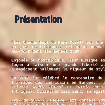
Présentation
"
Les Chauds Sept du Père Morel
" est une
du jazz traditionnel, tel qu'on pouva
New-York dans les années 1920.
Enjouée ou nostalgique, leur musique es
façon à laisser une grande liberté au
n'empêchent nullement la rigueur de styl
En 2017 fut célébré le centenaire du
l'arrivée des américains en Europe... 
"
Livery Stable Blues
" et "
Dixie Jass
l'Original Dixieland Jazz Band, enregis
Prix du jury du Megève Jazz Contest 20
en direct au Petit Journal St Michel à 